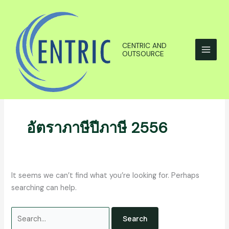
Skip
Search
to
for:
content
CENTRIC AND
OUTSOURCE
อัตราภาษีปีภาษี 2556
It seems we can’t find what you’re looking for. Perhaps
searching can help.