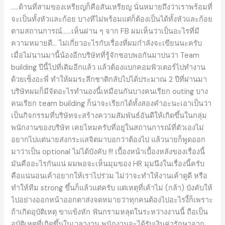
อีก
…..ด้านที่สามของเหรียญก็คือสันเหรียญ นั่นหมายถึงว่าเราพร้อมที่
มุม
จะเป็นทั้งหัวและก้อย บางทีไม่พร้อมแต่ก็ต้องเป็นได้ทั้งหัวและก้อย
หนึ่ง
ตามสถานการณ์……เห็นผ่าน ๆ จาก FB ผมเห็นว่าเป็นอะไรที่มี
ของ
ความหมายดี… ไม่เกี่ยวอะไรกับเรื่องที่ผมกำลังจะเขียนนะครับ
HR
เมื่อไม่นานมานี้น้องอีกบริษัทที่รู้จักชอบพอกันมาบ่นว่า Team
building ปีนี้ไปที่เดิมอีกแล้ว แล้วต้องแบกคอมพิวเตอร์ไปทำงาน
ด้วยเซ็งอะพี่ ทำให้ผมระลึกชาติกลับไปได้ประมาณ 2 ปีที่ผ่านมา
บริษัทผมก็มีจัดอะไรทำนองนี้เหมือนกันบางคนเรียก outing บาง
คนเรียก team building ก็น่าจะเรียกได้ทั้งสองคำอะนะเอาเป็นว่า
เป็นกิจกรรมที่บริษัทจะสร้างความสัมพันธ์อันดีให้เกิดขึ้นในกลุ่ม
พนักงานของบริษัท เคยไหมครับที่อยู่ในสถานการณ์ที่ตัวเองไม่
อยากไปแต่นายส่งกระแสจิตมาบอกว่าต้องไป แล้วนายก็พูดออก
มาว่าเป็น optional ไม่ได้บังคับ !!! เบื้องหน้าเบื้องหลังของเรื่องนี้
มันคืออะไรกันแน่ ผมพอจะเห็นมุมของ HR มุมนึงในเรื่องนี้ครับ
คือแน่นอนเค้าอยากให้เราไปร่วม ไม่ว่าจะทำให้งานเค้าดูดี หรือ
ทำให้ทีม strong ขึ้นก็แล้วแต่ครับ แต่เหตุที่เค้าไม่ (กล้า) บังคับให้
ไปอย่างออกหน้าออกตาส่งจดหมายว่าทุกคนต้องไปอะไรงี้ก็เพราะ
ถ้าเกิดอุบัติเหตุ ขาแข้งหัก ฟันกรามหลุดในระหว่างงานนี้ ถือเป็น
อุบัติเหตุที่เกิดขึ้นในเวลางาน พนักงานจะได้รับเงินค่ารักษาจาก