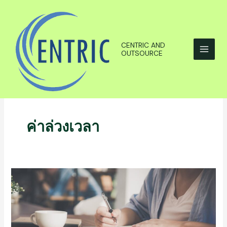
Skip
to
content
CENTRIC AND
OUTSOURCE
ค่าล่วงเวลา
องค์
ประกอบ
ของ
ค่า
จ้าง